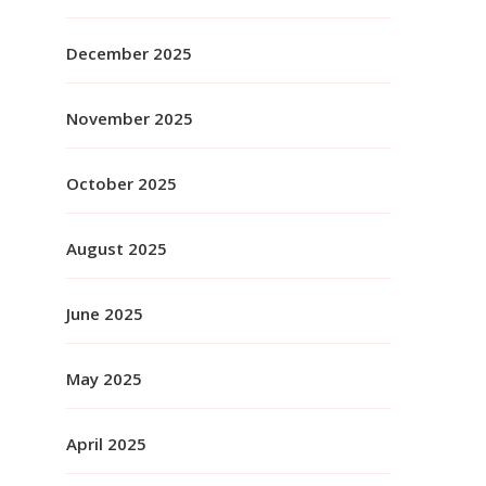
December 2025
November 2025
October 2025
August 2025
June 2025
May 2025
April 2025