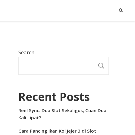
Search
SEARCH
Recent Posts
Reel Sync: Dua Slot Sekaligus, Cuan Dua
Kali Lipat?
Cara Pancing Ikan Koi Jejer 3 di Slot