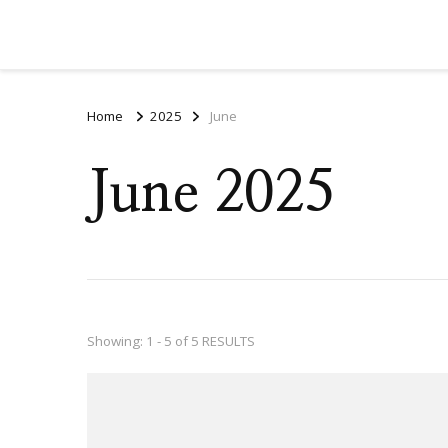
Home
2025
June
June 2025
Showing: 1 - 5 of 5 RESULTS