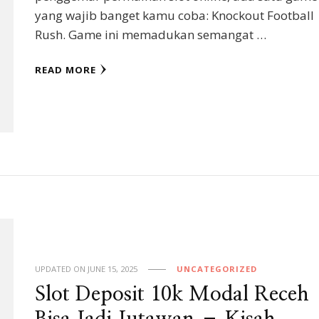
yang wajib banget kamu coba: Knockout Football
Rush. Game ini memadukan semangat …
READ MORE
UPDATED ON
JUNE 15, 2025
UNCATEGORIZED
Slot Deposit 10k Modal Receh