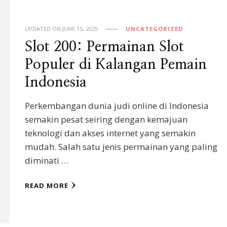
UPDATED ON
JUNE 15, 2025
UNCATEGORIZED
Slot 200: Permainan Slot
Populer di Kalangan Pemain
Indonesia
Perkembangan dunia judi online di Indonesia
semakin pesat seiring dengan kemajuan
teknologi dan akses internet yang semakin
mudah. Salah satu jenis permainan yang paling
diminati …
READ MORE