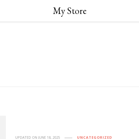
My Store
UPDATED ON
JUNE 18, 2025
UNCATEGORIZED