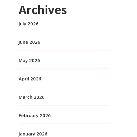
Archives
July 2026
June 2026
May 2026
April 2026
March 2026
February 2026
January 2026