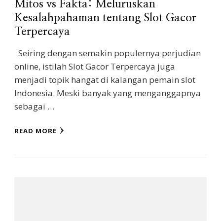
Mitos vs Fakta: Meluruskan
Kesalahpahaman tentang Slot Gacor
Terpercaya
Seiring dengan semakin populernya perjudian
online, istilah Slot Gacor Terpercaya juga
menjadi topik hangat di kalangan pemain slot
Indonesia. Meski banyak yang menganggapnya
sebagai …
READ MORE